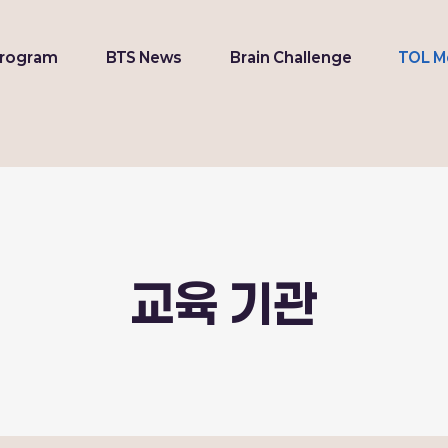
Program
BTS News
Brain Challenge
TOL M
교육 기관